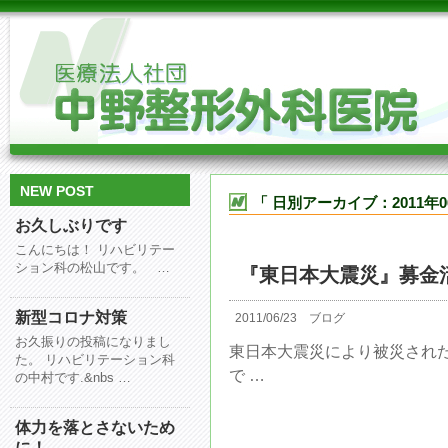
NEW POST
「 日別アーカイブ：2011年0
お久しぶりです
こんにちは！ リハビリテー
ション科の松山です。 …
『東日本大震災』募金
新型コロナ対策
2011/06/23
ブログ
お久振りの投稿になりまし
東日本大震災により被災され
た。 リハビリテーション科
で …
の中村です.&nbs …
体力を落とさないため
に！