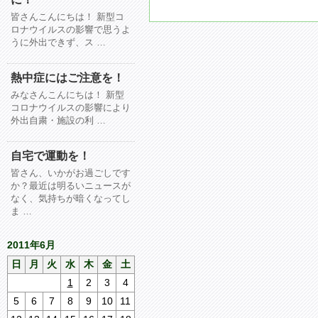
皆さんこんにちは！ 新型コ
ロナウイルスの影響で思うよ
うに外出できず、ス …
熱中症にはご注意を！
みなさんこんにちは！ 新型
コロナウイルスの影響により
外出自粛・施設の利 …
自宅で運動を！
皆さん、いかがお過ごしです
か？最近は明るいニュースが
なく、気持ちが暗くなってし
ま …
2011年6月
日
月
火
水
木
金
土
1
2
3
4
5
6
7
8
9
10
11